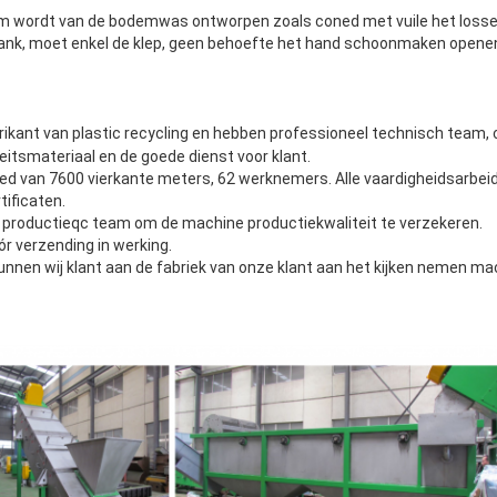
m wordt van de bodemwas ontworpen zoals coned met vuile het lossen 
k, moet enkel de klep, geen behoefte het hand schoonmaken opene
abrikant van plastic recycling en hebben professioneel technisch team
eitsmateriaal en de goede dienst voor klant.
bied van 7600 vierkante meters, 62 werknemers. Alle vaardigheidsarbe
ificaten.
l productieqc team om de machine productiekwaliteit te verzekeren.
óór verzending in werking.
unnen wij klant aan de fabriek van onze klant aan het kijken nemen ma