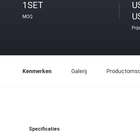
1SET
U
U
MOQ
Prij
Kenmerken
Galerij
Productomsch
Specificaties