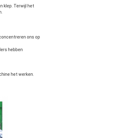
klep. Terwijl het
n.
, concentreren ons op
iders hebben
chine het werken.