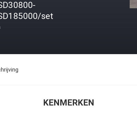
SD30800-
SD185000/set
s
rijving
KENMERKEN