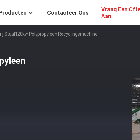
Vraag Een Off
Producten
Contacteer Ons
Aan
rij Staal120kw Polypropyleen Recyclingsmachine
opyleen