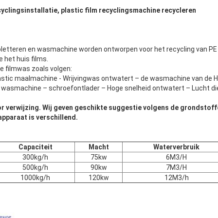
cyclingsinstallatie, plastic film recyclingsmachine recycleren
letteren en wasmachine worden ontworpen voor het recycling van PE pp
e het huis films.
de filmwas zoals volgen:
astic maalmachine - Wrijvingwas ontwatert – de wasmachine van de Ho
 wasmachine – schroefontlader – Hoge snelheid ontwatert – Lucht d
or verwijzing. Wij geven geschikte suggestie volgens de grondstoff
apparaat is verschillend.
Laat een bericht achter
We bellen je snel terug!
Capaciteit
Macht
Waterverbruik
300kg/h
75kw
6M3/H
500kg/h
90kw
7M3/H
1000kg/h
120kw
12M3/h