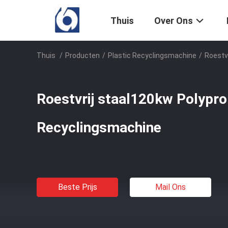
Thuis
Over Ons
Thuis
/
Producten
/
Plastic Recyclingsmachine
/
Roestv
Roestvrij staal120kw Polypr
Recyclingsmachine
Beste Prijs
Mail Ons