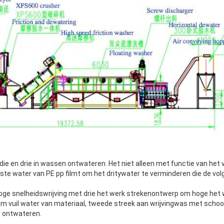
VERZENDEN
g die en drie in wassen ontwateren. Het niet alleen met functie van he
lste water van PE pp filmt om het dritywater te verminderen die de vo
ge snelheidswrijving met drie het werk strekenontwerp om hoge het w
om vuil water van materiaal, tweede streek aan wrijvingwas met schoo
t ontwateren.